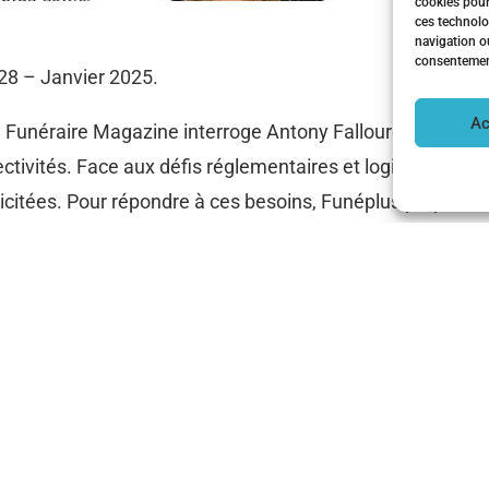
cookies pour
ces technolo
navigation ou
consentement 
28 – Janvier 2025.
Ac
5, Funéraire Magazine interroge Antony Fallourd et Séveri
tivités. Face aux défis réglementaires et logistiques liés
ollicitées. Pour répondre à ces besoins, Funéplus propo
tés. Audit des cimetières, mise à jour des règlements, so
agnement juridique : autant d’outils conçus pour aider
ion. Avec une approche accessible et personnalisée, Fun
 pour assurer une gestion sereine et efficace des cimetièr
:
Article Funéraire Magazine N°328