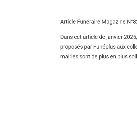
Article Funéraire Magazine N°3
Dans cet article de janvier 202
proposés par Funéplus aux collec
mairies sont de plus en plus s
services destinés aux collectivi
GestaCim, formations et accomp
petites, à optimiser leur gest
partenaire clé des collectivités
Pour lire l’intégralité de l’article 