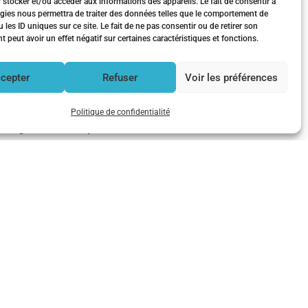
 stocker et/ou accéder aux informations des appareils. Le fait de consentir à
gies nous permettra de traiter des données telles que le comportement de
 les ID uniques sur ce site. Le fait de ne pas consentir ou de retirer son
peut avoir un effet négatif sur certaines caractéristiques et fonctions.
cepter
Refuser
Voir les préférences
ne Chauvet sur les services
 à la gestion des cimetières, les
Politique de confidentialité
se une gamme complète de
lutions logicielles comme
 les communes, même les plus
éplus s’impose comme un
es.