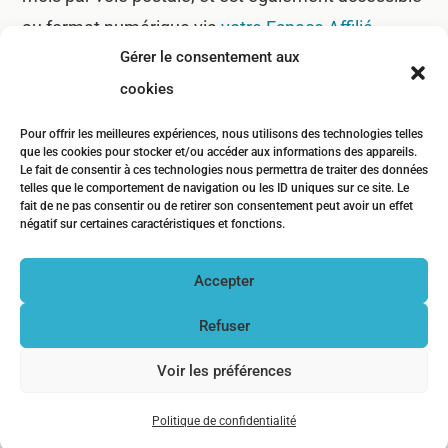
au format numérique via
votre Espace Affilié
.
Gérer le consentement aux
Au programme :
cookies
5
Les actualités du réseau
Pour offrir les meilleures expériences, nous utilisons des technologies telles
que les cookies pour stocker et/ou accéder aux informations des appareils.
5
Le fait de consentir à ces technologies nous permettra de traiter des données
Des présentations de nos services, partenaires
telles que le comportement de navigation ou les ID uniques sur ce site. Le
et fournisseurs
fait de ne pas consentir ou de retirer son consentement peut avoir un effet
négatif sur certaines caractéristiques et fonctions.
5
Les informations sur les mises à jour
Accepter
réglementaires du secteur funéraire
Refuser
5
Des articles de fond sur des sujets concernant
votre profession
Voir les préférences
5
Les dates des prochaines sessions de
Politique de confidentialité
formation