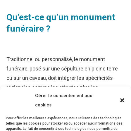
Qu’est-ce qu’un monument
funéraire ?
Traditionnel ou personnalisé, le monument
funéraire, posé sur une sépulture en pleine terre
ou sur un caveau, doit intégrer les spécificités
régionales comme les attentes plus les
Gérer le consentement aux
personnelles.
cookies
Si la majorité des monuments est composée des
Pour offrir les meilleures expériences, nous utilisons des technologies
5 éléments énoncés ci-dessous, il est possible
telles que les cookies pour stocker et/ou accéder aux informations des
appareils. Le fait de consentir à ces technologies nous permettra de
d’imaginer tout type d’ouvrage, du plus modeste au