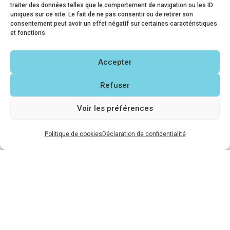
traiter des données telles que le comportement de navigation ou les ID
plus sophistiqué, agrémenté de pièces
uniques sur ce site. Le fait de ne pas consentir ou de retirer son
consentement peut avoir un effet négatif sur certaines caractéristiques
complémentaires, comme par exemple des
et fonctions.
colonnes, des chapiteaux, des contre-stèles, etc.
Accepter
Refuser
Voir les préférences
Politique de cookies
Déclaration de confidentialité