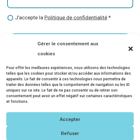
J'accepte la
Politique de confidentialité
ENVOYER
Gérer le consentement aux
Alternative:
cookies
Toute demande abusive, fantaisiste ou mal
Pour offrir les meilleures expériences, nous utilisons des technologies
intentionnée pourra faire l’objet d’un signalement
telles que les cookies pour stocker et/ou accéder aux informations des
appareils. Le fait de consentir à ces technologies nous permettra de
auprès des autorités compétentes. Merci de votre
traiter des données telles que le comportement de navigation ou les ID
uniques sur ce site. Le fait de ne pas consentir ou de retirer son
compréhension.
consentement peut avoir un effet négatif sur certaines caractéristiques
et fonctions.
Accepter
Refuser

16 Rue Jacqueline Auriol