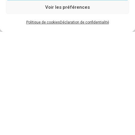
85170 Bellevigny
Voir les préférences
Politique de cookies
Déclaration de confidentialité

infos@funeplus.com

02 51 37 28 88

02 51 37 33 73

Du lundi au vendredi
De 9h à 12h30 et de 13h30 à 18h