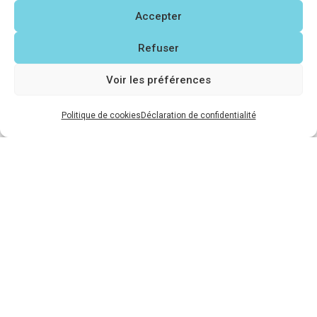
Accepter
Refuser
Les cercueils
Voir les préférences
Politique de cookies
Déclaration de confidentialité
En savoir plus