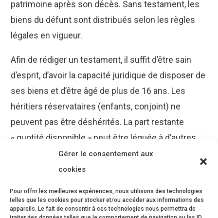
patrimoine après son décès. Sans testament, les
biens du défunt sont distribués selon les règles
légales en vigueur.
Afin de rédiger un testament, il suffit d’être sain
d’esprit, d’avoir la capacité juridique de disposer de
ses biens et d’être âgé de plus de 16 ans. Les
héritiers réservataires (enfants, conjoint) ne
peuvent pas être déshérités. La part restante
« quotité disponible » peut être léguée à d’autres
personnes.
Gérer le consentement aux
cookies
Il existe différents types de testament : olographe,
authentique, mystique, etc. En fonction de votre
Pour offrir les meilleures expériences, nous utilisons des technologies
telles que les cookies pour stocker et/ou accéder aux informations des
choix, vous ferez ou non appel à un notaire.
appareils. Le fait de consentir à ces technologies nous permettra de
traiter des données telles que le comportement de navigation ou les ID